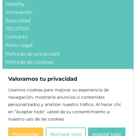
Mobility
Innovación
Seguridad
ISO 27001
Contacto
Aviso Legal
Políticas de privacidad
Políticas de Cookies
Contacto
Valoramos tu privacidad
Info@hmmglobal.com
Usamos cookies para mejorar su experiencia de
navegación, mostrarle anuncios o contenidos
Solicitar demo
personalizados y analizar nuestro tráfico. Al hacer clic
en “Aceptar todo” usted da su consentimiento a
nuestro uso de las cookies.
Personalizar
Rechazar todo
Aceptar todo
Copyright 2022 HMM GLOBAL All Rights Reserved