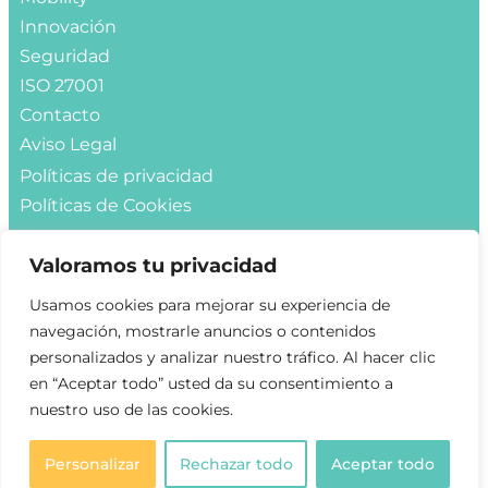
Innovación
Seguridad
ISO 27001
Contacto
Aviso Legal
Políticas de privacidad
Políticas de Cookies
Contacto
Valoramos tu privacidad
Info@hmmglobal.com
Usamos cookies para mejorar su experiencia de
navegación, mostrarle anuncios o contenidos
Solicitar demo
personalizados y analizar nuestro tráfico. Al hacer clic
en “Aceptar todo” usted da su consentimiento a
nuestro uso de las cookies.
Personalizar
Rechazar todo
Aceptar todo
Copyright 2022 HMM GLOBAL All Rights Reserved