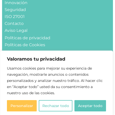
Innovación
Seguridad
ISO 27001
Contacto
Aviso Legal
Políticas de privacidad
Políticas de Cookies
Contacto
Valoramos tu privacidad
Info@hmmglobal.com
Usamos cookies para mejorar su experiencia de
navegación, mostrarle anuncios o contenidos
Solicitar demo
personalizados y analizar nuestro tráfico. Al hacer clic
en “Aceptar todo” usted da su consentimiento a
nuestro uso de las cookies.
Personalizar
Rechazar todo
Aceptar todo
Copyright 2022 HMM GLOBAL All Rights Reserved